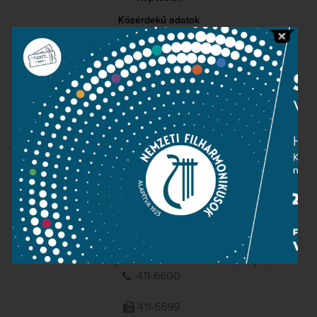
Közérdekű adatok
Sajtószoba
Adatvédelem
Impresszum
NEMZETI
FILHARMONIKUSOK
1095 Budapest, Komor Marcell u. 1. (Müpa)
411-6600
411-6699