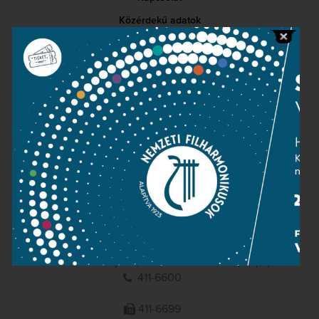
Közérdekű adatok
Sajtószoba
Adatvédelem
Impresszum
NEMZETI
FILHARMONIKUSOK
1095 Budapest, Komor Marcell u. 1. (Müpa)
411-6600
411-6699