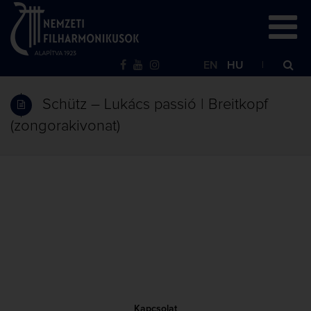
EN
HU
Schütz – Lukács passió | Breitkopf
(zongorakivonat)
Kapcsolat