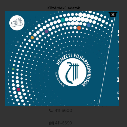
Közérdekű adatok
Sajtószoba
Adatvédelem
Impresszum
NEMZETI
FILHARMONIKUSOK
1095 Budapest, Komor Marcell u. 1. (Müpa)
411-6600
411-6699