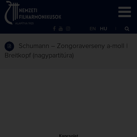
EN
HU
Schumann – Zongoraverseny a-moll |
Breitkopf (nagypartitúra)
Kapcsolat