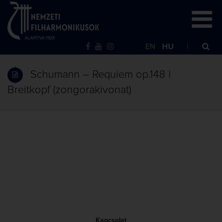
EN
HU
Schumann – Requiem op.148 |
Breitkopf (zongorakivonat)
Kapcsolat