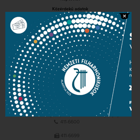
Közérdekű adatok
Sajtószoba
Adatvédelem
Impresszum
NEMZETI
FILHARMONIKUSOK
1095 Budapest, Komor Marcell u. 1. (Müpa)
411-6600
411-6699