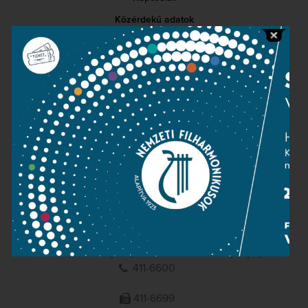
Közérdekű adatok
Sajtószoba
Adatvédelem
Impresszum
NEMZETI
FILHARMONIKUSOK
1095 Budapest, Komor Marcell u. 1. (Müpa)
411-6600
411-6699