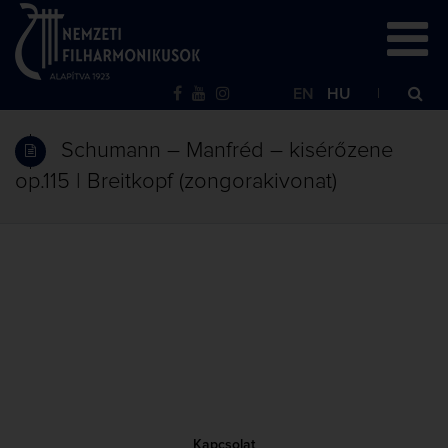
EN
HU
Schumann – Manfréd – kisérőzene
op.115 | Breitkopf (zongorakivonat)
Kapcsolat