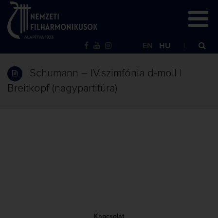
EN
HU
Schumann – IV.szimfónia d-moll |
Breitkopf (nagypartitúra)
Kapcsolat