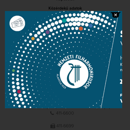
Közérdekű adatok
Sajtószoba
Adatvédelem
Impresszum
NEMZETI
FILHARMONIKUSOK
1095 Budapest, Komor Marcell u. 1. (Müpa)
411-6600
411-6699