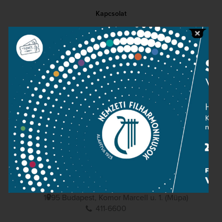
Kapcsolat
Közérdekű adatok
Sajtószoba
Adatvédelem
Impresszum
NEMZETI
FILHARMONIKUSOK
1095 Budapest, Komor Marcell u. 1. (Müpa)
411-6600