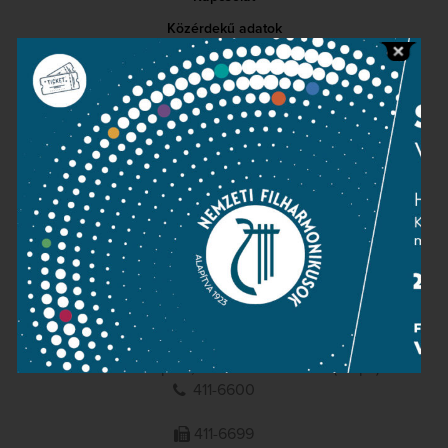
Közérdekű adatok
Sajtószoba
Adatvédelem
Impresszum
NEMZETI
FILHARMONIKUSOK
1095 Budapest, Komor Marcell u. 1. (Müpa)
411-6600
411-6699