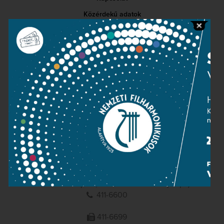
Közérdekű adatok
Sajtószoba
Adatvédelem
Impresszum
NEMZETI
FILHARMONIKUSOK
1095 Budapest, Komor Marcell u. 1. (Müpa)
411-6600
411-6699