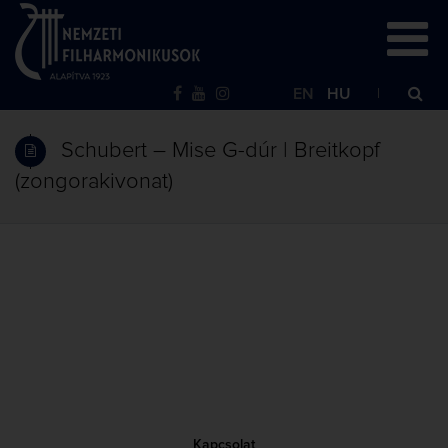
EN
HU
Schubert – Mise G-dúr | Breitkopf
(zongorakivonat)
Kapcsolat