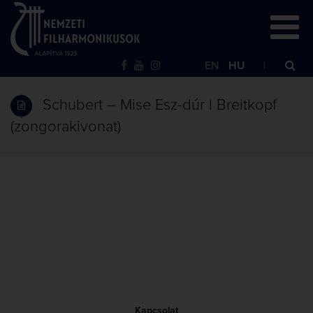
EN
HU
Schubert – Mise Esz-dúr | Breitkopf
(zongorakivonat)
Kapcsolat