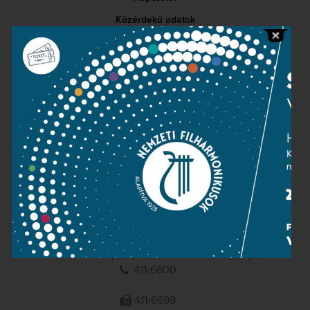
Közérdekű adatok
Sajtószoba
Adatvédelem
Impresszum
NEMZETI
FILHARMONIKUSOK
1095 Budapest, Komor Marcell u. 1. (Müpa)
411-6600
411-6699