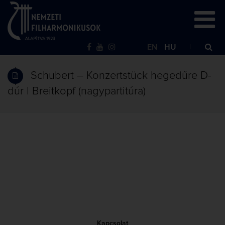
EN
HU
Schubert – Konzertstück hegedűre D-
dúr | Breitkopf (nagypartitúra)
Kapcsolat