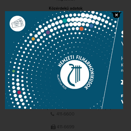
Közérdekű adatok
Sajtószoba
Adatvédelem
Impresszum
NEMZETI
FILHARMONIKUSOK
1095 Budapest, Komor Marcell u. 1. (Müpa)
411-6600
411-6699