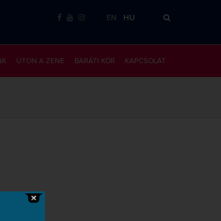
EN
HU
NK
ÚTON A ZENE
BARÁTI KÖR
KAPCSOLAT