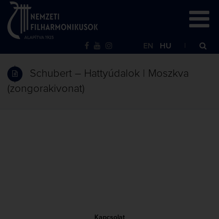
EN
HU
Schubert – Hattyúdalok | Moszkva
(zongorakivonat)
Kapcsolat