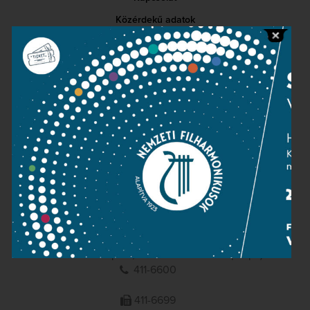
Közérdekű adatok
Sajtószoba
Adatvédelem
Impresszum
NEMZETI
FILHARMONIKUSOK
1095 Budapest, Komor Marcell u. 1. (Müpa)
411-6600
411-6699