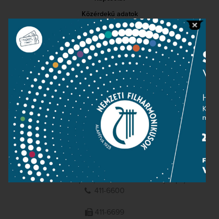
Közérdekű adatok
Sajtószoba
Adatvédelem
Impresszum
NEMZETI
FILHARMONIKUSOK
1095 Budapest, Komor Marcell u. 1. (Müpa)
411-6600
411-6699