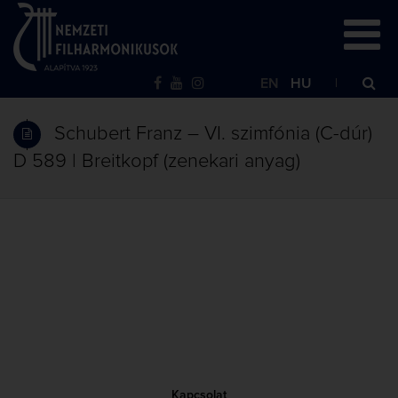
EN
HU
Schubert Franz – VI. szimfónia (C-dúr)
D 589 | Breitkopf (zenekari anyag)
Kapcsolat