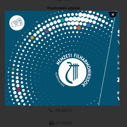
Közérdekű adatok
Sajtószoba
Adatvédelem
Impresszum
NEMZETI
FILHARMONIKUSOK
1095 Budapest, Komor Marcell u. 1. (Müpa)
411-6600
411-6699