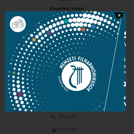
Közérdekű adatok
Sajtószoba
Adatvédelem
Impresszum
NEMZETI
FILHARMONIKUSOK
1095 Budapest, Komor Marcell u. 1. (Müpa)
411-6600
411-6699