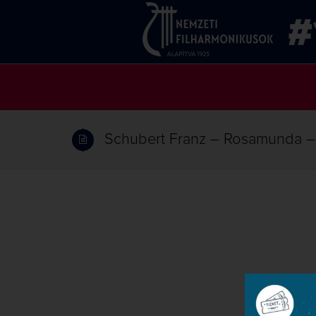
Schubert Franz – Rosamunda – 3