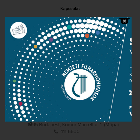
Kapcsolat
Közérdekű adatok
Sajtószoba
Adatvédelem
Impresszum
NEMZETI
FILHARMONIKUSOK
1095 Budapest, Komor Marcell u. 1. (Müpa)
411-6600