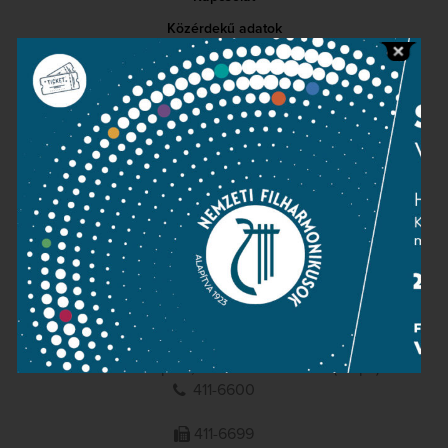
Közérdekű adatok
Sajtószoba
Adatvédelem
Impresszum
NEMZETI
FILHARMONIKUSOK
1095 Budapest, Komor Marcell u. 1. (Müpa)
411-6600
411-6699