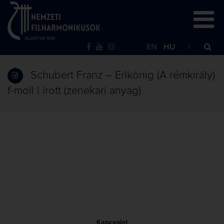
EN
HU
Schubert Franz – Erlkönig (A rémkirály)
f-moll | írott (zenekari anyag)
Kapcsolat