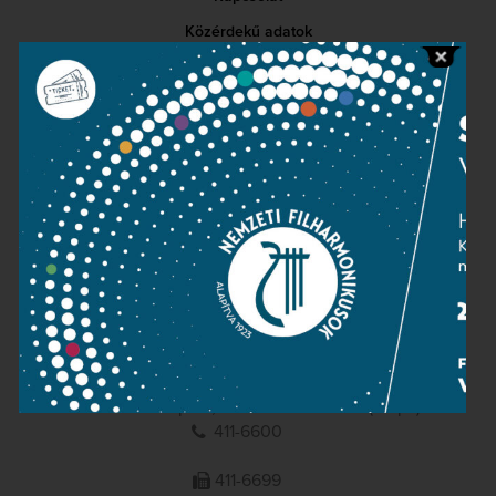
Közérdekű adatok
Sajtószoba
Adatvédelem
Impresszum
NEMZETI
FILHARMONIKUSOK
1095 Budapest, Komor Marcell u. 1. (Müpa)
411-6600
411-6699