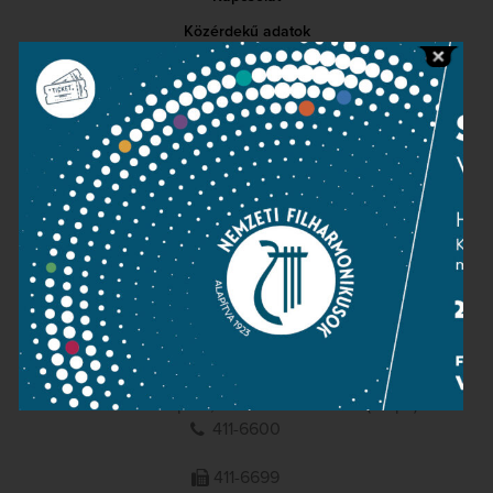
Közérdekű adatok
Sajtószoba
Adatvédelem
Impresszum
NEMZETI
FILHARMONIKUSOK
1095 Budapest, Komor Marcell u. 1. (Müpa)
411-6600
411-6699