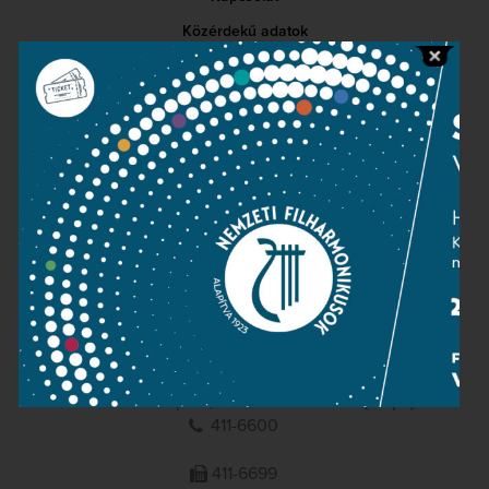
Közérdekű adatok
Sajtószoba
Adatvédelem
Impresszum
NEMZETI
FILHARMONIKUSOK
1095 Budapest, Komor Marcell u. 1. (Müpa)
411-6600
411-6699