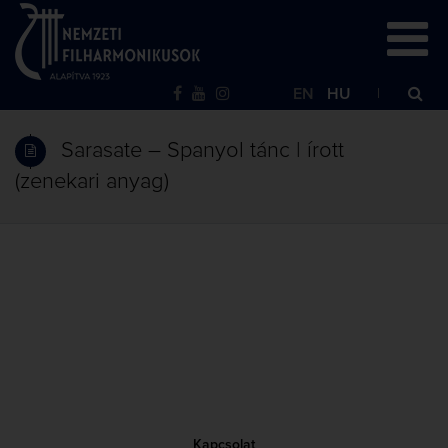
EN
HU
Sarasate – Spanyol tánc | írott
(zenekari anyag)
Kapcsolat