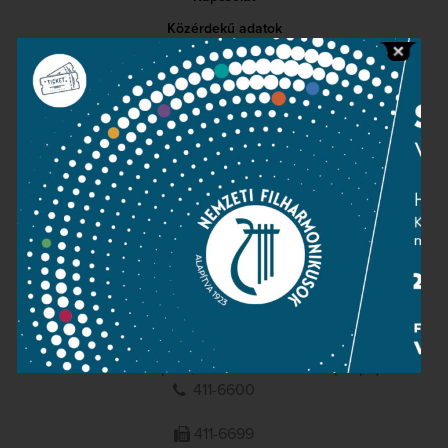
Közérdekű adatok
Sajtószoba
Adatvédelem
Impresszum
NEMZETI
FILHARMONIKUSOK
1095 Budapest, Komor Marcell u. 1. (Müpa)
411-6600
411-6699