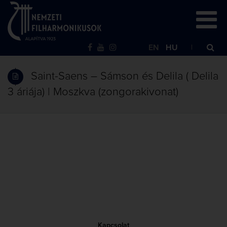
EN
HU
Saint-Saens – Sámson és Delila ( Delila
3 áriája) | Moszkva (zongorakivonat)
Kapcsolat