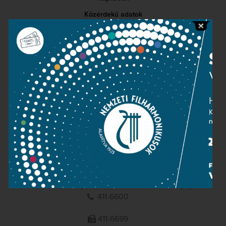
Közérdekű adatok
Sajtószoba
Adatvédelem
Impresszum
NEMZETI
FILHARMONIKUSOK
1095 Budapest, Komor Marcell u. 1. (Müpa)
411-6600
411-6699