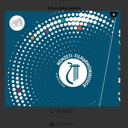
Közérdekű adatok
Sajtószoba
Adatvédelem
Impresszum
NEMZETI
FILHARMONIKUSOK
1095 Budapest, Komor Marcell u. 1. (Müpa)
411-6600
411-6699