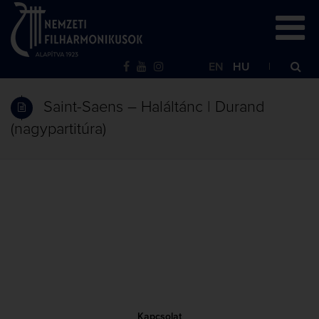
EN
HU
Saint-Saens – Haláltánc | Durand
(nagypartitúra)
Kapcsolat