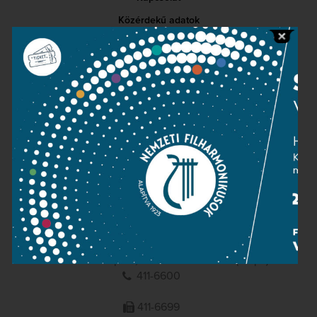
Közérdekű adatok
Sajtószoba
Adatvédelem
Impresszum
NEMZETI
FILHARMONIKUSOK
1095 Budapest, Komor Marcell u. 1. (Müpa)
411-6600
411-6699