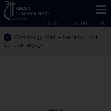
EN
HU
Rózsavölgyi Márk – Serkentő | írott
(zenekari anyag)
Kapcsolat