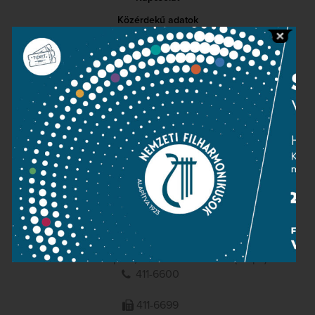
Közérdekű adatok
Sajtószoba
Adatvédelem
Impresszum
NEMZETI
FILHARMONIKUSOK
1095 Budapest, Komor Marcell u. 1. (Müpa)
411-6600
411-6699