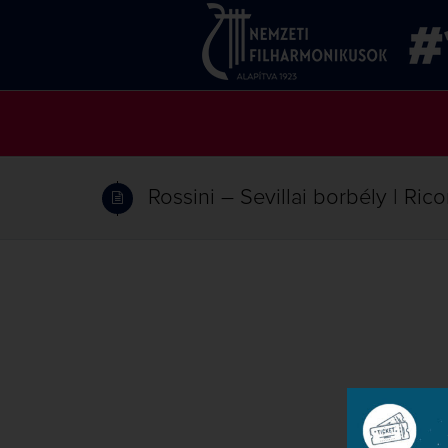
Rossini – Sevillai borbély | Rico