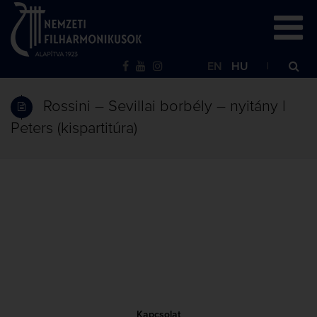
EN
HU
Rossini – Sevillai borbély – nyitány |
Peters (kispartitúra)
Kapcsolat