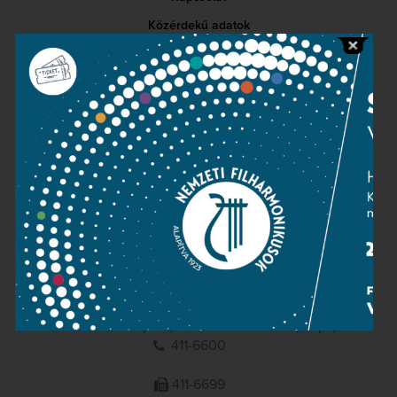
Közérdekű adatok
Sajtószoba
Adatvédelem
Impresszum
NEMZETI
FILHARMONIKUSOK
1095 Budapest, Komor Marcell u. 1. (Müpa)
411-6600
411-6699