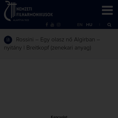
EN
HU
Rossini – Egy olasz nő Algirban –
nyitány | Breitkopf (zenekari anyag)
Kapcsolat