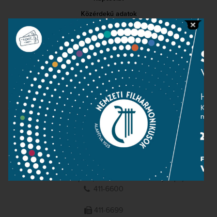
Közérdekű adatok
Sajtószoba
Adatvédelem
Impresszum
NEMZETI
FILHARMONIKUSOK
1095 Budapest, Komor Marcell u. 1. (Müpa)
411-6600
411-6699