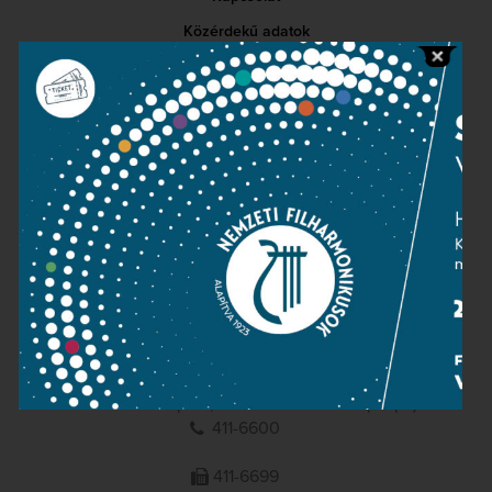
Közérdekű adatok
Sajtószoba
Adatvédelem
Impresszum
NEMZETI
FILHARMONIKUSOK
1095 Budapest, Komor Marcell u. 1. (Müpa)
411-6600
411-6699