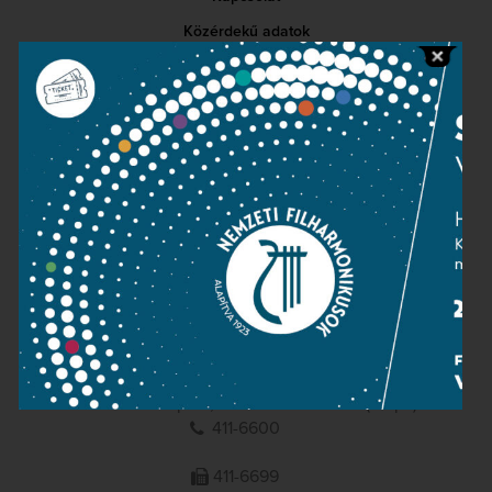
Közérdekű adatok
Sajtószoba
Adatvédelem
Impresszum
NEMZETI
FILHARMONIKUSOK
1095 Budapest, Komor Marcell u. 1. (Müpa)
411-6600
411-6699