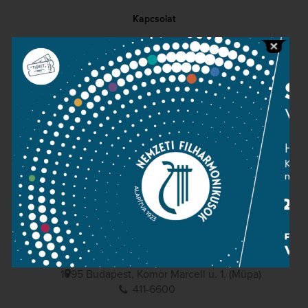
Kapcsolat
Közérdekű adatok
Sajtószoba
Adatvédelem
Impresszum
NEMZETI
FILHARMONIKUSOK
1095 Budapest, Komor Marcell u. 1. (Müpa)
411-6600