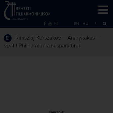
EN
HU
Rimszkij-Korszakov – Aranykakas –
szvit | Philharmonia (kispartitúra)
Kapcsolat