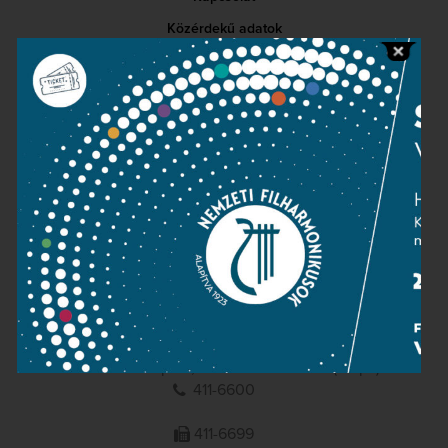
Közérdekű adatok
Sajtószoba
Adatvédelem
Impresszum
NEMZETI
FILHARMONIKUSOK
1095 Budapest, Komor Marcell u. 1. (Müpa)
411-6600
411-6699