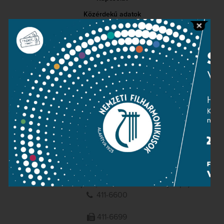
Közérdekű adatok
Sajtószoba
Adatvédelem
Impresszum
NEMZETI
FILHARMONIKUSOK
1095 Budapest, Komor Marcell u. 1. (Müpa)
411-6600
411-6699