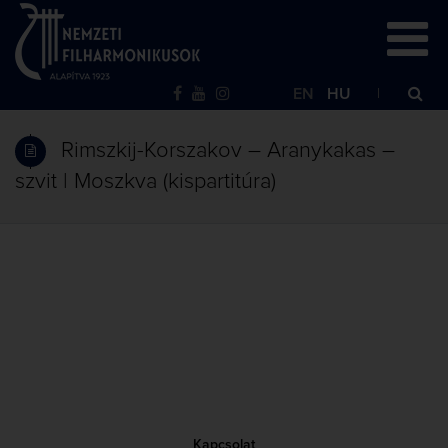
EN
HU
Rimszkij-Korszakov – Aranykakas –
szvit | Moszkva (kispartitúra)
Kapcsolat