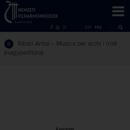
EN
HU
Ribári Antal – Musica per archi | írott
(nagypartitúra)
Kapcsolat