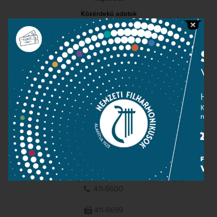
Közérdekű adatok
Sajtószoba
Adatvédelem
Impresszum
NEMZETI
FILHARMONIKUSOK
1095 Budapest, Komor Marcell u. 1. (Müpa)
411-6600
411-6699