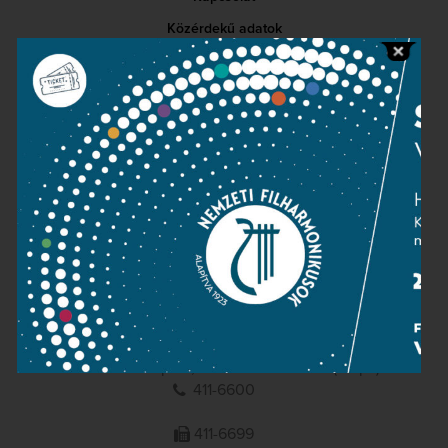
Közérdekű adatok
Sajtószoba
Adatvédelem
Impresszum
NEMZETI
FILHARMONIKUSOK
1095 Budapest, Komor Marcell u. 1. (Müpa)
411-6600
411-6699