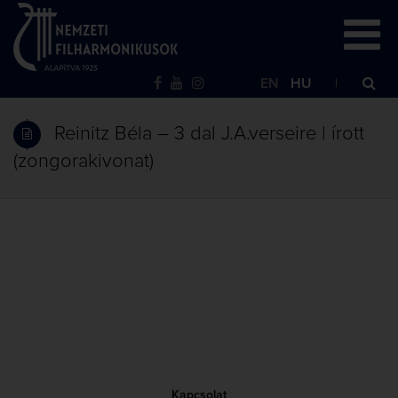
EN
HU
Reinitz Béla – 3 dal J.A.verseire | írott
(zongorakivonat)
Kapcsolat