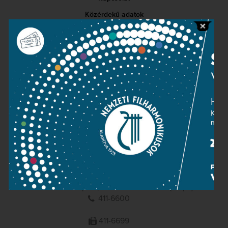
Közérdekű adatok
Sajtószoba
Adatvédelem
Impresszum
NEMZETI
FILHARMONIKUSOK
1095 Budapest, Komor Marcell u. 1. (Müpa)
411-6600
411-6699