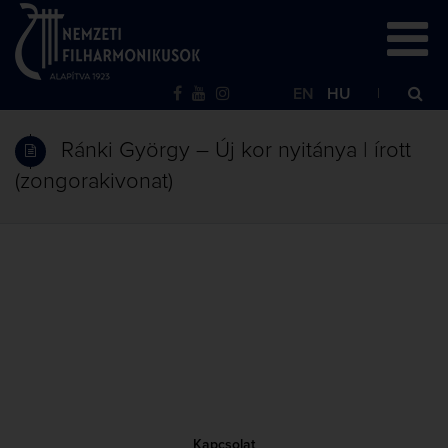
EN
HU
Ránki György – Új kor nyitánya | írott
(zongorakivonat)
Kapcsolat