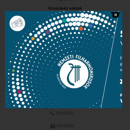
Közérdekű adatok
Sajtószoba
Adatvédelem
Impresszum
NEMZETI
FILHARMONIKUSOK
1095 Budapest, Komor Marcell u. 1. (Müpa)
411-6600
411-6699