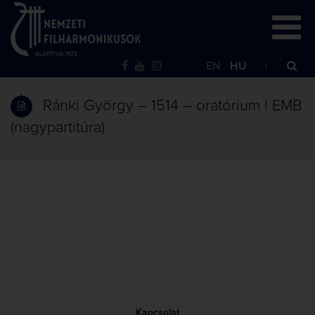
EN
HU
Ránki György – 1514 – oratórium | EMB
(nagypartitúra)
Kapcsolat