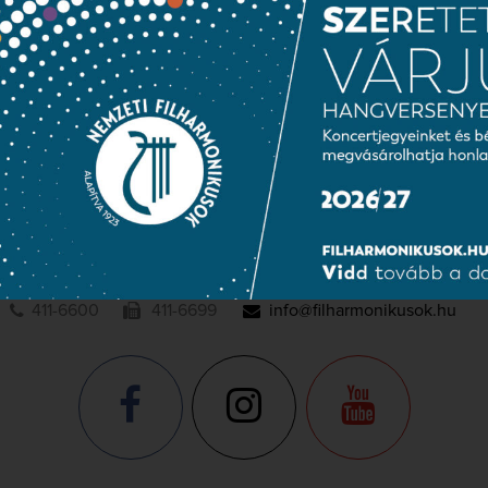
Közérdekű adatok
Sajtószoba
Adatvédelem
NEMZETI
FILHARMONIKUSOK
1095 Budapest, Komor Marcell u. 1. (Müpa)
411-6600
411-6699
info@filharmonikusok.hu