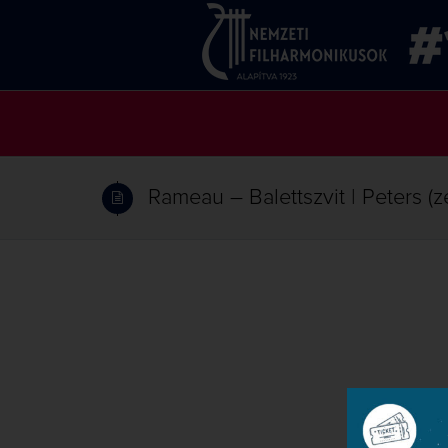
Rameau – Balettszvit | Peters (