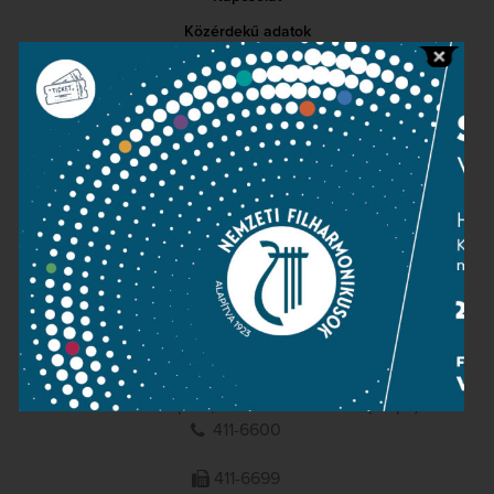
Közérdekű adatok
Sajtószoba
Adatvédelem
Impresszum
NEMZETI
FILHARMONIKUSOK
1095 Budapest, Komor Marcell u. 1. (Müpa)
411-6600
411-6699