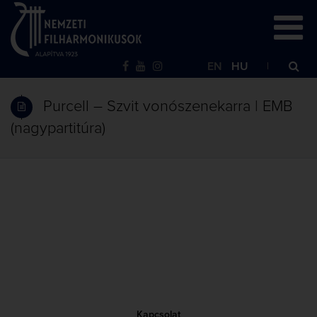
EN
HU
Purcell – Szvit vonószenekarra | EMB
(nagypartitúra)
Kapcsolat