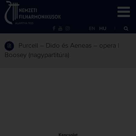
EN
HU
Purcell – Dido és Aeneas – opera |
Boosey (nagypartitúra)
Kapcsolat