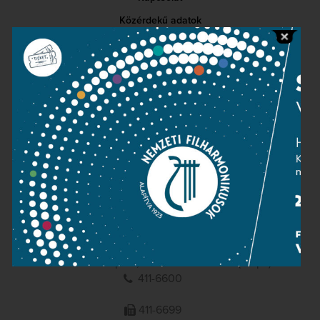
Közérdekű adatok
Sajtószoba
Adatvédelem
Impresszum
NEMZETI
FILHARMONIKUSOK
1095 Budapest, Komor Marcell u. 1. (Müpa)
411-6600
411-6699