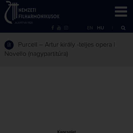
EN
HU
Purcell – Artur király -teljes opera |
Novello (nagypartitúra)
Kapcsolat