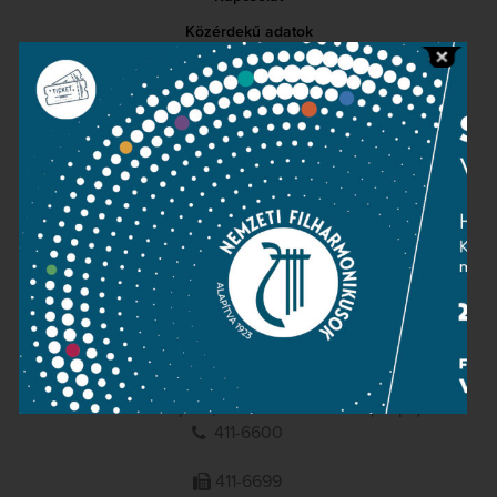
Közérdekű adatok
Sajtószoba
Adatvédelem
Impresszum
NEMZETI
FILHARMONIKUSOK
1095 Budapest, Komor Marcell u. 1. (Müpa)
411-6600
411-6699