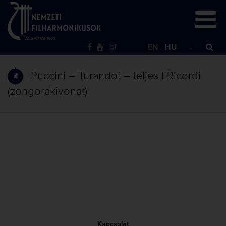
EN
HU
Puccini – Turandot – teljes | Ricordi
(zongorakivonat)
Kapcsolat