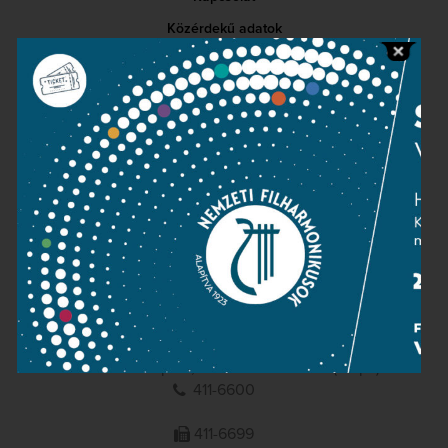
Közérdekű adatok
Sajtószoba
Adatvédelem
Impresszum
NEMZETI
FILHARMONIKUSOK
1095 Budapest, Komor Marcell u. 1. (Müpa)
411-6600
411-6699