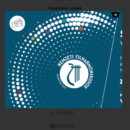
Közérdekű adatok
Sajtószoba
Adatvédelem
Impresszum
NEMZETI
FILHARMONIKUSOK
1095 Budapest, Komor Marcell u. 1. (Müpa)
411-6600
411-6699