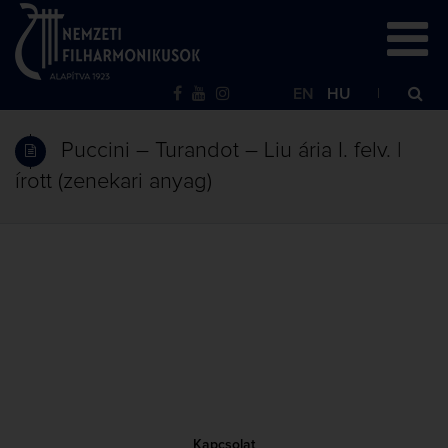
EN
HU
Puccini – Turandot – Liu ária I. felv. |
írott (zenekari anyag)
Kapcsolat