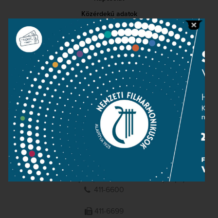
Közérdekű adatok
Sajtószoba
Adatvédelem
Impresszum
NEMZETI
FILHARMONIKUSOK
1095 Budapest, Komor Marcell u. 1. (Müpa)
411-6600
411-6699