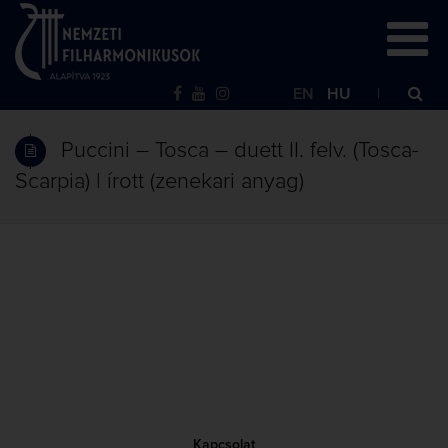
EN
HU
Puccini – Tosca – duett II. felv. (Tosca-
Scarpia) | írott (zenekari anyag)
Kapcsolat