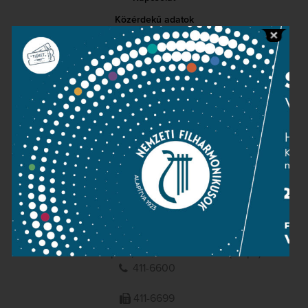
Közérdekű adatok
Sajtószoba
Adatvédelem
Impresszum
NEMZETI
FILHARMONIKUSOK
1095 Budapest, Komor Marcell u. 1. (Müpa)
411-6600
411-6699