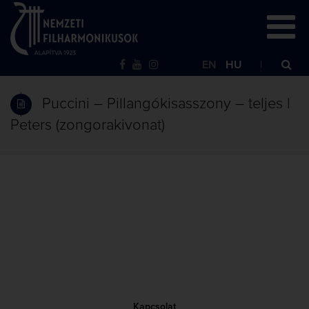
EN
HU
Puccini – Pillangókisasszony – teljes |
Peters (zongorakivonat)
Kapcsolat