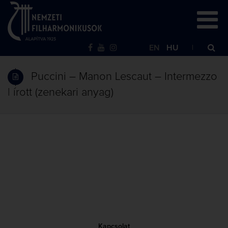
EN
HU
Puccini – Manon Lescaut – Intermezzo
| írott (zenekari anyag)
Kapcsolat