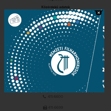
Közérdekű adatok
Sajtószoba
Adatvédelem
Impresszum
NEMZETI
FILHARMONIKUSOK
1095 Budapest, Komor Marcell u. 1. (Müpa)
411-6600
411-6699