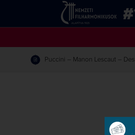
Puccini – Manon Lescaut – Des Gri